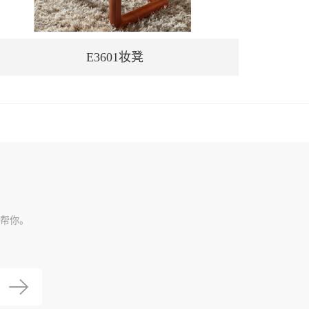
E3601妆凳
帮你。