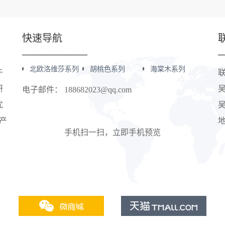
快速导航
北欧洛维莎系列
胡桃色系列
海棠木系列
于
联
研
吴
电子邮件： 188682023@qq.com
优
吴
产
手机扫一扫，立即手机预览